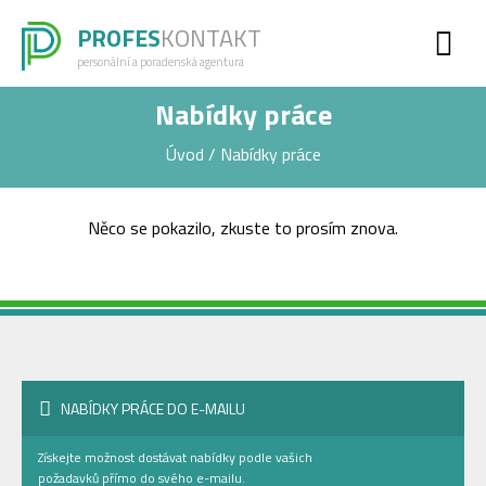
PROFES
KONTAKT
personální a poradenská agentura
Nabídky práce
Úvod
/
Nabídky práce
Něco se pokazilo, zkuste to prosím znova.
NABÍDKY PRÁCE DO E-MAILU
Získejte možnost dostávat nabídky podle vašich
požadavků přímo do svého e-mailu.