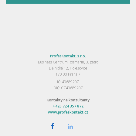
ProfesKontakt, s.r.o.
Business Centrum Rosmarin, 3. patro
Dělnická 12, Holešovice
170 00 Praha 7
IČ: 49689207
DIČ: CZ49689207
Kontakty na konzultanty
+420 724 357 872
www.profeskontakt.cz