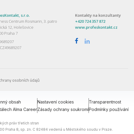
esKontakt, s.r.o.
Kontakty na konzultanty
ness Centrum Rosmarin, 3. patro
+420 724 357 872
ická 12, Holešovice
www.profeskontakt.cz
00 Praha 7
49689207
 CZ49689207
chrany osobních údajů
onný obsah
Nastavení cookies
Transparentnost
tálech Alma Career
Zásady ochrany soukromí
Podmínky používání
ých práv třetích stran
0 00 Praha 8, sp. zn. C 82484 vedená u Městského soudu v Praze.