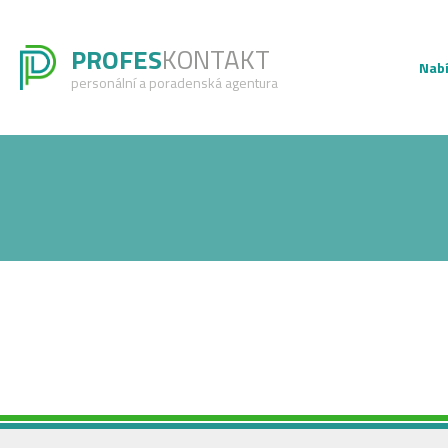
PROFES
KONTAKT
Nabí
personální a poradenská agentura