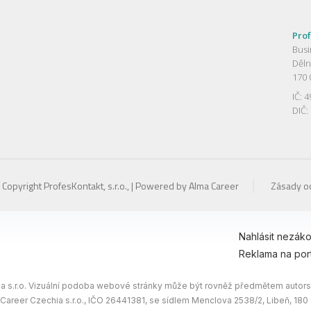
Prof
Busi
Děln
170 
IČ: 
DIČ:
Copyright ProfesKontakt, s.r.o., | Powered by
Alma Career
Zásady o
Nahlásit nezák
Reklama na por
 s.r.o. Vizuální podoba webové stránky může být rovněž předmětem autorsk
 Career Czechia s.r.o., IČO 26441381, se sídlem Menclova 2538/2, Libeň, 18