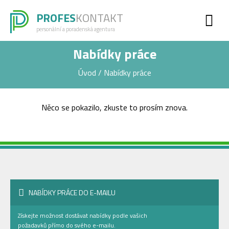
PROFES
KONTAKT
personální a poradenská agentura
Nabídky práce
Úvod
/
Nabídky práce
Něco se pokazilo, zkuste to prosím znova.
NABÍDKY PRÁCE DO E-MAILU
Získejte možnost dostávat nabídky podle vašich
požadavků přímo do svého e-mailu.