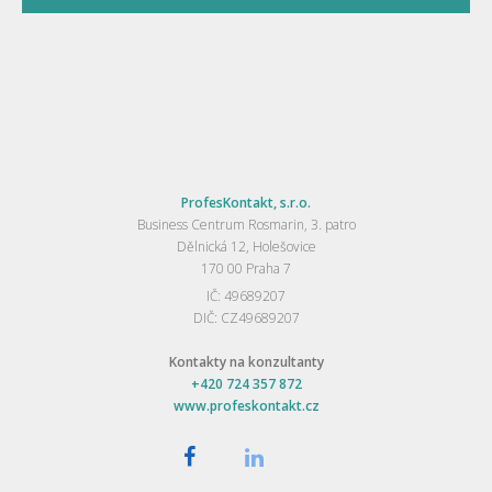
ProfesKontakt, s.r.o.
Business Centrum Rosmarin, 3. patro
Dělnická 12, Holešovice
170 00 Praha 7
IČ: 49689207
DIČ: CZ49689207
Kontakty na konzultanty
+420 724 357 872
www.profeskontakt.cz