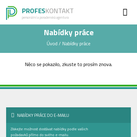
PROFES
KONTAKT
personální a poradenská agentura
Nabídky práce
Úvod
/
Nabídky práce
Něco se pokazilo, zkuste to prosím znova.
NABÍDKY PRÁCE DO E-MAILU
Získejte možnost dostávat nabídky podle vašich
požadavků přímo do svého e-mailu.