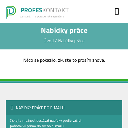
PROFES
KONTAKT
personální a poradenská agentura
Nabídky práce
Úvod
/
Nabídky práce
Něco se pokazilo, zkuste to prosím znova.
NABÍDKY PRÁCE DO E-MAILU
Získejte možnost dostávat nabídky podle vašich
požadavků přímo do svého e-mailu.