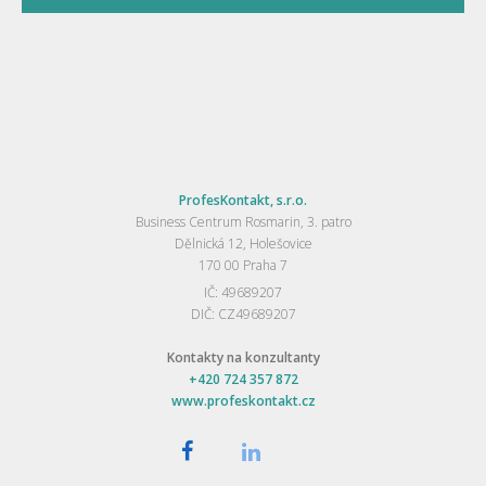
ProfesKontakt, s.r.o.
Business Centrum Rosmarin, 3. patro
Dělnická 12, Holešovice
170 00 Praha 7
IČ: 49689207
DIČ: CZ49689207
Kontakty na konzultanty
+420 724 357 872
www.profeskontakt.cz