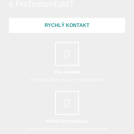
s Profeskontakt?
RYCHLÝ KONTAKT
Více nabídek
Vícero adekvátních pracovních pozic najednou
Aktivní komunikace
Aktivní a vstřícná komunikace s kandidáty i s klienty