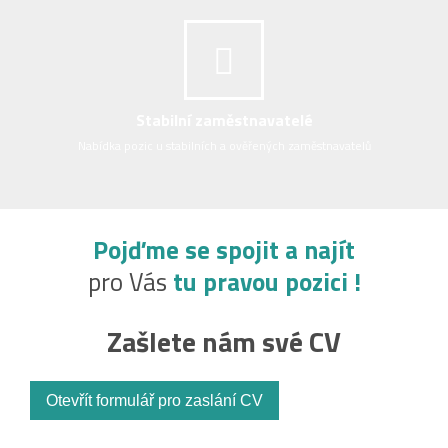
Stabilní zaměstnavatelé
Nabídka pozic u stabilních a ověřených zaměstnavatelů
Pojďme se spojit a najít
pro Vás
tu pravou pozici !
Zašlete nám své CV
Otevřít formulář pro zaslání CV