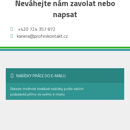
Neváhejte nám zavolat nebo
napsat
+420 724 357 872
kariera@profeskontakt.cz
NABÍDKY PRÁCE DO E-MAILU
Získejte možnost dostávat nabídky podle vašich
požadavků přímo do svého e-mailu.